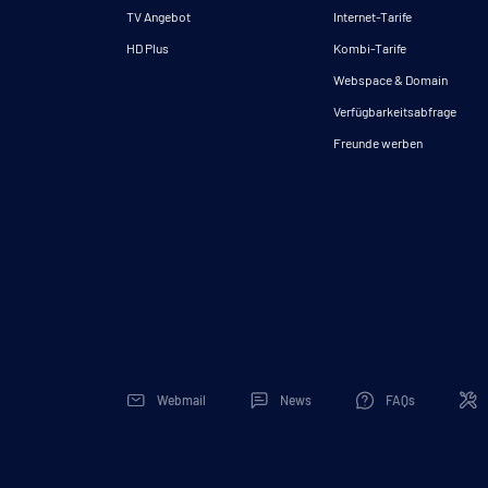
TV Angebot
Internet-Tarife
HD Plus
Kombi-Tarife
Webspace & Domain
Verfügbarkeitsabfrage
Freunde werben
Webmail
News
FAQs