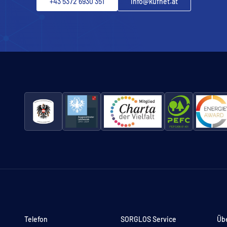
+43 5372 6930 351
info@kufnet.at
Telefon
SORGLOS Service
Üb