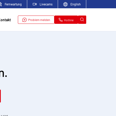
Fernwartung
Livecams
English
Kontakt
Problem melden
Hotline
n.