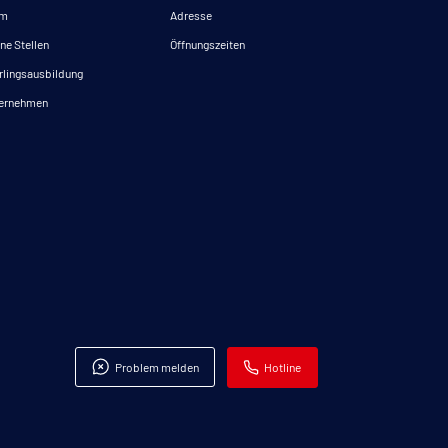
am
Adresse
ne Stellen
Öffnungszeiten
rlingsausbildung
ernehmen
Problem melden
Hotline