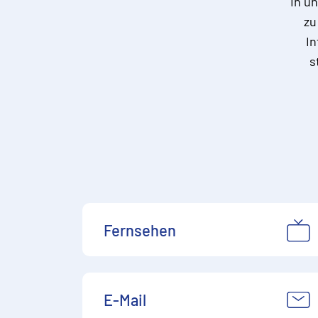
In u
zu
In
s
Fernsehen
E-Mail