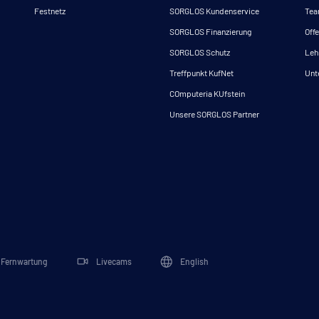
Festnetz
SORGLOS Kundenservice
Te
SORGLOS Finanzierung
Offe
SORGLOS Schutz
Leh
Treffpunkt KufNet
Unt
COmputeria KUfstein
Unsere SORGLOS Partner
Fernwartung
Livecams
English